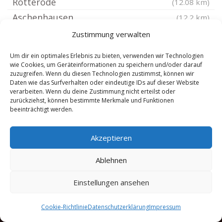
Rotterode
(12.08 km)
Aschenhausen
(12.2 km)
Ostheim vor der Rhön
(12.4 km)
Zustimmung verwalten
Unterschönau bei Schmalkalden
(12.6 km)
Um dir ein optimales Erlebnis zu bieten, verwenden wir Technologien
Wernshausen
(12.6 km)
wie Cookies, um Geräteinformationen zu speichern und/oder darauf
zuzugreifen. Wenn du diesen Technologien zustimmst, können wir
Höchheim
(12.69 km)
Daten wie das Surfverhalten oder eindeutige IDs auf dieser Website
verarbeiten. Wenn du deine Zustimmung nicht erteilst oder
Milz
(12.77 km)
zurückziehst, können bestimmte Merkmale und Funktionen
Südwestthüringen
(12.77 km)
beeinträchtigt werden.
Schleusingen
(12.87 km)
Akzeptieren
Gleichamberg
(12.92 km)
Ablehnen
Einstellungen ansehen
Cookie-Richtlinie
Datenschutzerklärung
Impressum