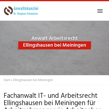
Skip
to
Tog
main
navi
content
Anwalt Arbeitsrecht
Ellingshausen bei Meiningen
Start
»
Ellingshausen bei Meiningen
Fachanwalt IT- und Arbeitsrecht
Ellingshausen bei Meiningen für