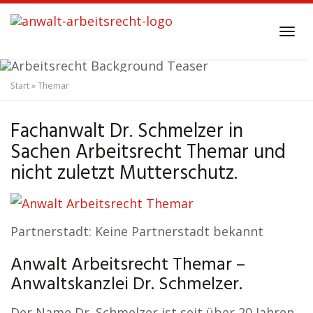
Skip
to
Tog
main
navi
content
Start
»
Themar
Anwalt Arbeitsrecht
Themar
Fachanwalt Dr. Schmelzer in
Sachen Arbeitsrecht Themar und
nicht zuletzt Mutterschutz.
Partnerstadt: Keine Partnerstadt bekannt
Anwalt Arbeitsrecht Themar –
Anwaltskanzlei Dr. Schmelzer.
Der Name Dr. Schmelzer ist seit über 20 Jahren