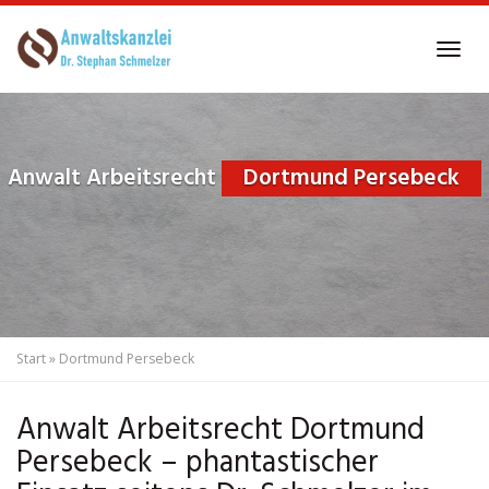
Skip
to
Tog
main
navi
content
Anwalt Arbeitsrecht
Dortmund Persebeck
Start
»
Dortmund Persebeck
Anwalt Arbeitsrecht Dortmund
Persebeck – phantastischer