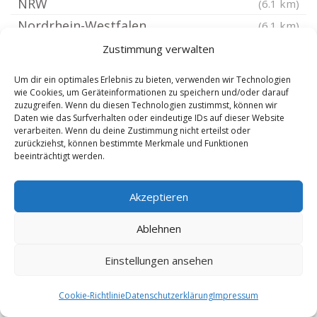
NRW
(6.1 km)
Nordrhein-Westfalen
(6.1 km)
Hattingen Mitte
(6.3 km)
Zustimmung verwalten
Hagen Helfe
(6.3 km)
Um dir ein optimales Erlebnis zu bieten, verwenden wir Technologien
Dortmund Brackel
(6.44 km)
wie Cookies, um Geräteinformationen zu speichern und/oder darauf
zuzugreifen. Wenn du diesen Technologien zustimmst, können wir
Bochum Querenburg
(6.46 km)
Daten wie das Surfverhalten oder eindeutige IDs auf dieser Website
verarbeiten. Wenn du deine Zustimmung nicht erteilst oder
Schwerte
(6.48 km)
zurückziehst, können bestimmte Merkmale und Funktionen
Hagen Winsen
beeinträchtigt werden.
(6.49 km)
Dortmund Bodelschwingh
(6.5 km)
Akzeptieren
Bochum Altenbochum
(6.53 km)
Dortmund Lichtendorf
(6.56 km)
Ablehnen
Hattingen Niederwenigern
(6.56 km)
Einstellungen ansehen
Hagen Fleyerviertel
(6.69 km)
Dortmund Scharnhorst
(6.74 km)
Cookie-Richtlinie
Datenschutzerklärung
Impressum
Castrop-Rauxel Südrand
(6.74 km)