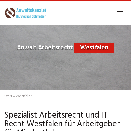
Skip
to
Tog
main
navi
content
Anwalt Arbeitsrecht
Westfalen
Start
»
Westfalen
Spezialist Arbeitsrecht und IT
Recht Westfalen für Arbeitgeber