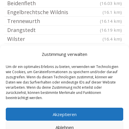
Beidenfleth
(16.03 km)
Engelbrechtsche Wildnis
(16.1 km)
Trennewurth
(16.14 km)
Drangstedt
(16.19 km)
Wilster
(16.4 km)
Kollmar
(16.42 km)
Zustimmung verwalten
Buchholz Dithmarschen
(16.51 km)
Ringstedt
(16.54 km)
Um dir ein optimales Erlebnis zu bieten, verwenden wir Technologien
wie Cookies, um Geräteinformationen zu speichern und/oder darauf
Barlt
(16.58 km)
zuzugreifen. Wenn du diesen Technologien zustimmst, können wir
Daten wie das Surfverhalten oder eindeutige IDs auf dieser Website
Cuxhaven
(16.64 km)
verarbeiten. Wenn du deine Zustimmung nicht erteilst oder
Aebtissinwisch
(16.67 km)
zurückziehst, können bestimmte Merkmale und Funktionen
beeinträchtigt werden.
Düdenbüttel
(16.71 km)
Akzeptieren
Ablehnen