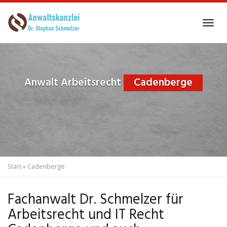
Skip
to
Tog
main
navi
content
Anwalt Arbeitsrecht
Cadenberge
Start
»
Cadenberge
Fachanwalt Dr. Schmelzer für
Arbeitsrecht und IT Recht