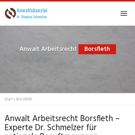
Skip
to
Tog
main
navi
content
Anwalt Arbeitsrecht
Borsfleth
Start
»
Borsfleth
Anwalt Arbeitsrecht Borsfleth –
Experte Dr. Schmelzer für