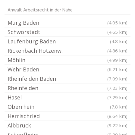
Anwalt Arbeitsrecht in der Nähe
Murg Baden
(4.05 km)
Schwörstadt
(4.65 km)
Laufenburg Baden
(4.8 km)
Rickenbach Hotzenw.
(4.86 km)
Möhlin
(4.99 km)
Wehr Baden
(6.21 km)
Rheinfelden Baden
(7.09 km)
Rheinfelden
(7.23 km)
Hasel
(7.29 km)
Oberrhein
(7.8 km)
Herrischried
(8.64 km)
Albbruck
(9.22 km)
Schopfheim
(9.29 km)