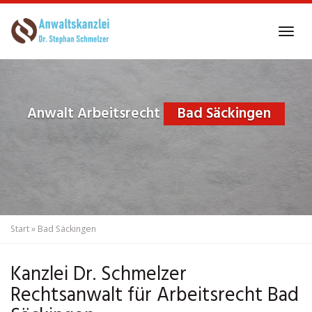
Skip
to
Tog
main
navi
content
Anwalt Arbeitsrecht
Bad Säckingen
Start
»
Bad Säckingen
Kanzlei Dr. Schmelzer
Rechtsanwalt für Arbeitsrecht Bad