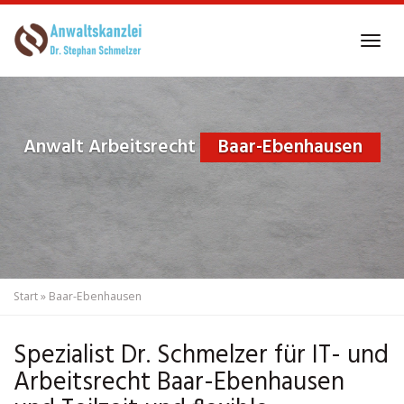
Skip
to
Tog
main
navi
content
Anwalt Arbeitsrecht
Baar-Ebenhausen
Start
»
Baar-Ebenhausen
Spezialist Dr. Schmelzer für IT- und
Arbeitsrecht Baar-Ebenhausen