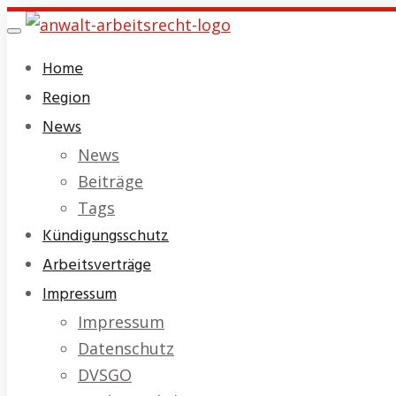
Skip
Toggle
to
navigation
Home
main
Region
content
News
News
Beiträge
Tags
Kündigungsschutz
Arbeitsverträge
Impressum
Impressum
Datenschutz
DVSGO