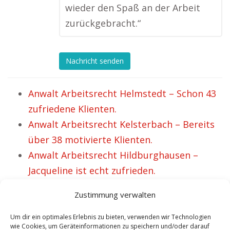
wieder den Spaß an der Arbeit
zurückgebracht.“
Nachricht senden
Anwalt Arbeitsrecht Helmstedt – Schon 43
zufriedene Klienten.
Anwalt Arbeitsrecht Kelsterbach – Bereits
über 38 motivierte Klienten.
Anwalt Arbeitsrecht Hildburghausen –
Jacqueline ist echt zufrieden.
Anwalt Sternberg für Arbeitsrecht.
Zustimmung verwalten
Kanzlei Dr. Schmelzer Anwalt Arbeitsrecht
und IT Recht Oettingen.
Um dir ein optimales Erlebnis zu bieten, verwenden wir Technologien
wie Cookies, um Geräteinformationen zu speichern und/oder darauf