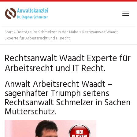
Skip
to
Tog
main
navi
content
Start
»
Beiträge RA Schmelzer in der Nähe
»
Rechtsanwalt Waadt
Experte für Arbeitsrecht und IT Recht.
Rechtsanwalt Waadt Experte für
Arbeitsrecht und IT Recht.
Anwalt Arbeitsrecht Waadt –
sagenhafter Triumph seitens
Rechtsanwalt Schmelzer in Sachen
Mutterschutz.