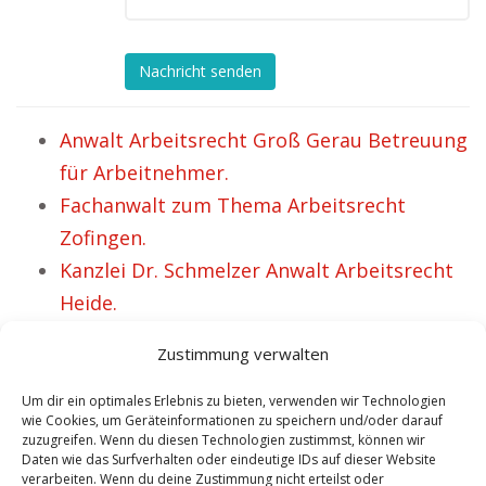
Nachricht senden
Anwalt Arbeitsrecht Groß Gerau Betreuung
für Arbeitnehmer.
Fachanwalt zum Thema Arbeitsrecht
Zofingen.
Kanzlei Dr. Schmelzer Anwalt Arbeitsrecht
Heide.
Rechtsanwalt Burghausen Spezialist für
Zustimmung verwalten
Arbeitsrecht und IT Recht.
Anwalt Hermeskeil Spezialist für
Um dir ein optimales Erlebnis zu bieten, verwenden wir Technologien
wie Cookies, um Geräteinformationen zu speichern und/oder darauf
Arbeitsrecht und IT Recht.
zuzugreifen. Wenn du diesen Technologien zustimmst, können wir
Daten wie das Surfverhalten oder eindeutige IDs auf dieser Website
Anwalt Arbeitsrecht Neresheim – Bereits
verarbeiten. Wenn du deine Zustimmung nicht erteilst oder