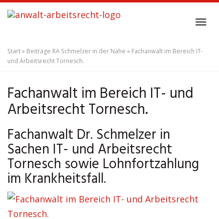
Skip
to
Tog
main
navi
content
Start
»
Beiträge RA Schmelzer in der Nähe
»
Fachanwalt im Bereich IT-
und Arbeitsrecht Tornesch.
Fachanwalt im Bereich IT- und
Arbeitsrecht Tornesch.
Fachanwalt Dr. Schmelzer in
Sachen IT- und Arbeitsrecht
Tornesch sowie Lohnfortzahlung
im Krankheitsfall.