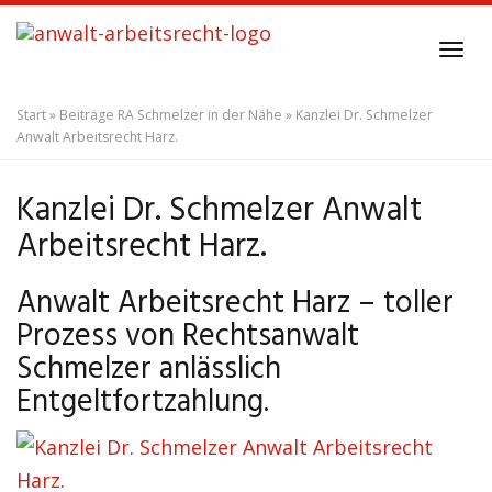
Skip
to
Tog
main
navi
content
Start
»
Beiträge RA Schmelzer in der Nähe
»
Kanzlei Dr. Schmelzer
Anwalt Arbeitsrecht Harz.
Kanzlei Dr. Schmelzer Anwalt
Arbeitsrecht Harz.
Anwalt Arbeitsrecht Harz – toller
Prozess von Rechtsanwalt
Schmelzer anlässlich
Entgeltfortzahlung.