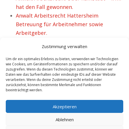
hat den Fall gewonnen.
Anwalt Arbeitsrecht Hattersheim
Betreuung für Arbeitnehmer sowie
Arbeitgeber.
Anwalt Arbeitsrecht Bergen – Aktuell 51
Zustimmung verwalten
überglückliche Klienten.
Anwalt Arbeitsrecht Mühlheim Donau –
Um dir ein optimales Erlebnis zu bieten, verwenden wir Technologien
wie Cookies, um Geräteinformationen zu speichern und/oder darauf
Bereits 57 motivierte Mandanten.
zuzugreifen. Wenn du diesen Technologien zustimmst, können wir
Daten wie das Surfverhalten oder eindeutige IDs auf dieser Website
Rechtsanwalt Wallisellen Fachanwalt für
verarbeiten. Wenn du deine Zustimmung nicht erteilst oder
Arbeitsrecht.
zurückziehst, können bestimmte Merkmale und Funktionen
beeinträchtigt werden.
Fachanwalt zum Thema Arbeitsrecht
Neukirchen Vluyn.
Akzeptieren
Ablehnen