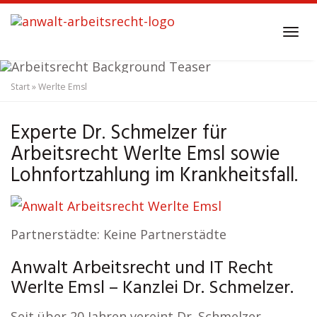
Skip
to
Tog
main
navi
content
Start
»
Werlte Emsl
Anwalt Arbeitsrecht
Werlte Emsl
Experte Dr. Schmelzer für
Arbeitsrecht Werlte Emsl sowie
Lohnfortzahlung im Krankheitsfall.
Partnerstädte: Keine Partnerstädte
Anwalt Arbeitsrecht und IT Recht
Werlte Emsl – Kanzlei Dr. Schmelzer.
Seit über 20 Jahren vereint Dr. Schmelzer