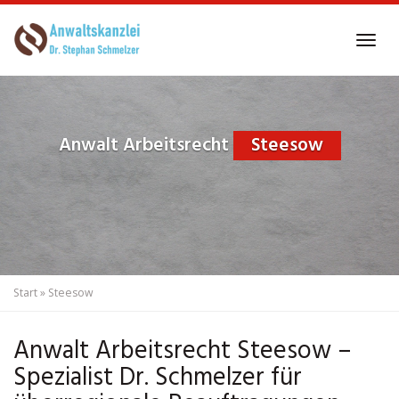
Skip
to
Tog
main
navi
content
Anwalt Arbeitsrecht
Steesow
Start
»
Steesow
Anwalt Arbeitsrecht Steesow –
Spezialist Dr. Schmelzer für