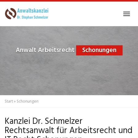
Skip
to
Tog
main
navi
content
Anwalt Arbeitsrecht
Schonungen
Start
»
Schonungen
Kanzlei Dr. Schmelzer
Rechtsanwalt für Arbeitsrecht und