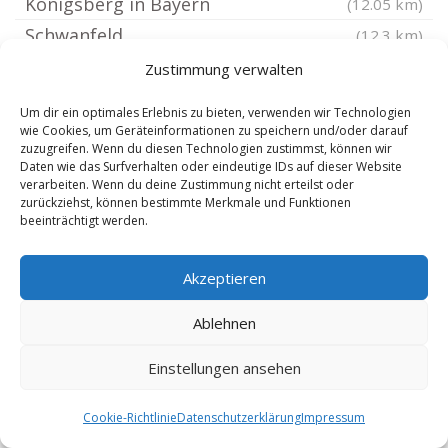
Königsberg in Bayern
(12.05 km)
Schwanfeld
(12.3 km)
Ramsthal
(12.49 km)
Zustimmung verwalten
Lülsfeld
(12.69 km)
Um dir ein optimales Erlebnis zu bieten, verwenden wir Technologien
Zeil am Main
(12.78 km)
wie Cookies, um Geräteinformationen zu speichern und/oder darauf
zuzugreifen. Wenn du diesen Technologien zustimmst, können wir
Arnstein Unterfranken
(12.79 km)
Daten wie das Surfverhalten oder eindeutige IDs auf dieser Website
verarbeiten. Wenn du deine Zustimmung nicht erteilst oder
Wasserlosen
(13.03 km)
zurückziehst, können bestimmte Merkmale und Funktionen
Volkach
(13.2 km)
beeinträchtigt werden.
Eisenheim Unterfranken
(13.31 km)
Akzeptieren
Sand am Main
(13.4 km)
Oberschwarzach Unterfranken
(13.42 km)
Ablehnen
Sulzthal
(13.82 km)
Einstellungen ansehen
Euerdorf
(14.34 km)
Bundorf
(14.53 km)
Cookie-Richtlinie
Datenschutzerklärung
Impressum
Nüdlingen
(14.59 km)