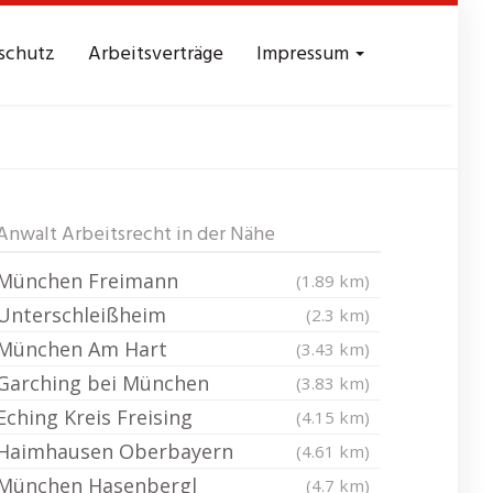
schutz
Arbeitsverträge
Impressum
leißheim
Anwalt Arbeitsrecht in der Nähe
München Freimann
(1.89 km)
Unterschleißheim
(2.3 km)
München Am Hart
(3.43 km)
Garching bei München
(3.83 km)
Eching Kreis Freising
(4.15 km)
Haimhausen Oberbayern
(4.61 km)
München Hasenbergl
(4.7 km)