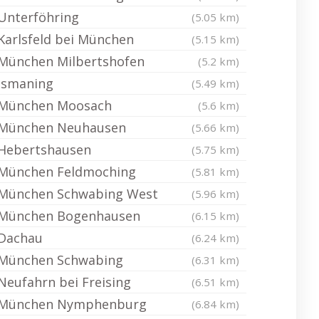
Unterföhring
(5.05 km)
Karlsfeld bei München
(5.15 km)
München Milbertshofen
(5.2 km)
Ismaning
(5.49 km)
München Moosach
(5.6 km)
München Neuhausen
(5.66 km)
Hebertshausen
(5.75 km)
München Feldmoching
(5.81 km)
München Schwabing West
(5.96 km)
München Bogenhausen
(6.15 km)
Dachau
(6.24 km)
München Schwabing
(6.31 km)
Neufahrn bei Freising
(6.51 km)
München Nymphenburg
(6.84 km)