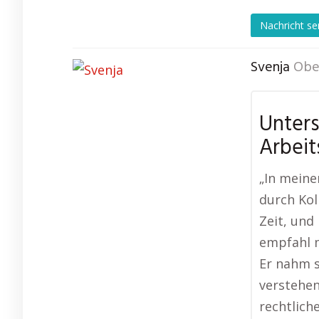
Nachricht s
Svenja
Obe
Unter
Arbeit
„In mein
durch Kol
Zeit, und 
empfahl m
Er nahm s
verstehen
rechtlich