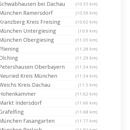
Schwabhausen bei Dachau
(10.55 km)
München Ramersdorf
(10.59 km)
Kranzberg Kreis Freising
(10.62 km)
München Untergiesing
(10.9 km)
München Obergiesing
(11.05 km)
Pliening
(11.28 km)
Olching
(11.29 km)
Petershausen Oberbayern
(11.34 km)
Neuried Kreis München
(11.34 km)
Weichs Kreis Dachau
(11.5 km)
Hohenkammer
(11.62 km)
Markt Indersdorf
(11.66 km)
Gräfelfing
(11.68 km)
München Fasangarten
(11.77 km)
München Perlach
(11.82 km)