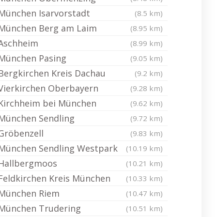
München Isarvorstadt
(8.5 km)
München Berg am Laim
(8.95 km)
Aschheim
(8.99 km)
München Pasing
(9.05 km)
Bergkirchen Kreis Dachau
(9.2 km)
Vierkirchen Oberbayern
(9.28 km)
Kirchheim bei München
(9.62 km)
München Sendling
(9.72 km)
Gröbenzell
(9.83 km)
München Sendling Westpark
(10.19 km)
Hallbergmoos
(10.21 km)
Feldkirchen Kreis München
(10.33 km)
München Riem
(10.47 km)
München Trudering
(10.51 km)