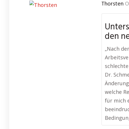
Thorsten
O
Unters
den n
„Nach de
Arbeitsve
schlechte
Dr. Schme
Änderunge
welche Re
für mich 
beeindruc
Bedingung