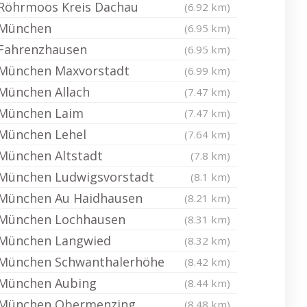
Röhrmoos Kreis Dachau
(6.92 km)
München
(6.95 km)
Fahrenzhausen
(6.95 km)
München Maxvorstadt
(6.99 km)
München Allach
(7.47 km)
München Laim
(7.47 km)
München Lehel
(7.64 km)
München Altstadt
(7.8 km)
München Ludwigsvorstadt
(8.1 km)
München Au Haidhausen
(8.21 km)
München Lochhausen
(8.31 km)
München Langwied
(8.32 km)
München Schwanthalerhöhe
(8.42 km)
München Aubing
(8.44 km)
München Obermenzing
(8.48 km)