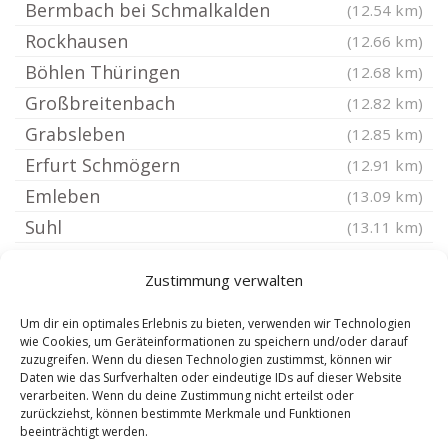
Bermbach bei Schmalkalden
(12.54 km)
Rockhausen
(12.66 km)
Böhlen Thüringen
(12.68 km)
Großbreitenbach
(12.82 km)
Grabsleben
(12.85 km)
Erfurt Schmögern
(12.91 km)
Emleben
(13.09 km)
Suhl
(13.11 km)
Wildenspring
(13.11 km)
Zustimmung verwalten
Altenfeld bei Ilmenau Thüringen
(13.18 km)
Mellenbach-Glasbach
(13.22 km)
Um dir ein optimales Erlebnis zu bieten, verwenden wir Technologien
wie Cookies, um Geräteinformationen zu speichern und/oder darauf
Rottenbach Thüringen
(13.23 km)
zuzugreifen. Wenn du diesen Technologien zustimmst, können wir
Daten wie das Surfverhalten oder eindeutige IDs auf dieser Website
Erfurt Rhoda
(13.25 km)
verarbeiten. Wenn du deine Zustimmung nicht erteilst oder
Unterschönau bei Schmalkalden
(13.32 km)
zurückziehst, können bestimmte Merkmale und Funktionen
beeinträchtigt werden.
Leinatal
(13.38 km)