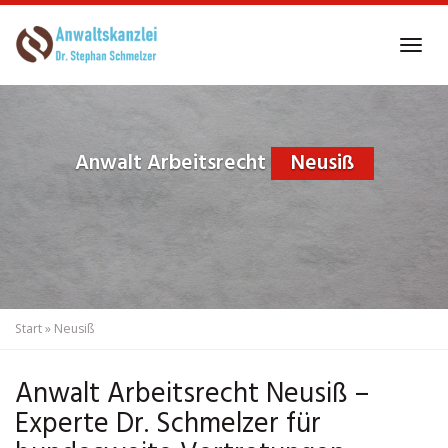
Skip
to
Tog
main
navi
content
Anwalt Arbeitsrecht
Neusiß
Start
»
Neusiß
Anwalt Arbeitsrecht Neusiß –
Experte Dr. Schmelzer für