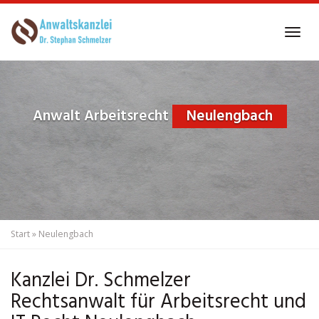
Skip
to
Tog
main
navi
content
Anwalt Arbeitsrecht
Neulengbach
Start
»
Neulengbach
Kanzlei Dr. Schmelzer
Rechtsanwalt für Arbeitsrecht und