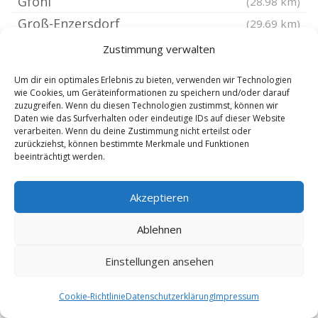
Gföhl
(28.98 km)
Groß-Enzersdorf
(29.69 km)
Wolkersdorf im Weinviertel
(30.67 km)
Zustimmung verwalten
Ebenfurth
(30.68 km)
Um dir ein optimales Erlebnis zu bieten, verwenden wir Technologien
Eggenburg
(30.73 km)
wie Cookies, um Geräteinformationen zu speichern und/oder darauf
zuzugreifen. Wenn du diesen Technologien zustimmst, können wir
Wiener Neustadt
(31.2 km)
Daten wie das Surfverhalten oder eindeutige IDs auf dieser Website
verarbeiten. Wenn du deine Zustimmung nicht erteilst oder
Neufeld an der Leitha
(31.71 km)
zurückziehst, können bestimmte Merkmale und Funktionen
Deutsch-Wagram
(31.75 km)
beeinträchtigt werden.
Pöchlarn
(31.91 km)
Akzeptieren
Fischamend
(32.65 km)
Neunkirchen
(33.71 km)
Ablehnen
Ternitz
(34.09 km)
Einstellungen ansehen
Pulkau
(35.04 km)
Eisenstadt
(35.08 km)
Cookie-Richtlinie
Datenschutzerklärung
Impressum
Mannersdorf am Leithagebirge
(35.42 km)