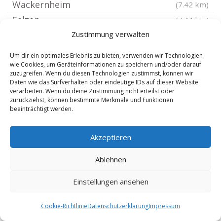
Wackernheim
(7.42 km)
Selzen
(7.44 km)
Flörsheim am Main
Zustimmung verwalten
(7.51 km)
Hahnheim
(7.6 km)
Um dir ein optimales Erlebnis zu bieten, verwenden wir Technologien
Wiesbaden Westend
wie Cookies, um Geräteinformationen zu speichern und/oder darauf
(7.71 km)
zuzugreifen. Wenn du diesen Technologien zustimmst, können wir
Wiesbaden Rheingauviertel
(7.81 km)
Daten wie das Surfverhalten oder eindeutige IDs auf dieser Website
verarbeiten. Wenn du deine Zustimmung nicht erteilst oder
Stadecken-Elsheim
(7.97 km)
zurückziehst, können bestimmte Merkmale und Funktionen
beeinträchtigt werden.
Wiesbaden Bierstadt
(8.06 km)
Nauheim Kreis Groß-Gerau
(8.08 km)
Akzeptieren
Raunheim
(8.17 km)
Wiesbaden Mitte
(8.19 km)
Ablehnen
Wiesbaden
(8.19 km)
Einstellungen ansehen
Walluf
(8.26 km)
Saulheim
(8.29 km)
Cookie-Richtlinie
Datenschutzerklärung
Impressum
Heidesheim am Rhein
(8.36 km)