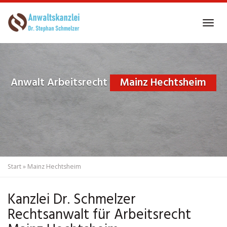
Skip
to
Tog
main
navi
content
Anwalt Arbeitsrecht
Mainz Hechtsheim
Start
»
Mainz Hechtsheim
Kanzlei Dr. Schmelzer
Rechtsanwalt für Arbeitsrecht