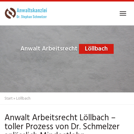
Skip
to
Tog
main
navi
content
Anwalt Arbeitsrecht
Löllbach
Start
»
Löllbach
Anwalt Arbeitsrecht Löllbach –
toller Prozess von Dr. Schmelzer