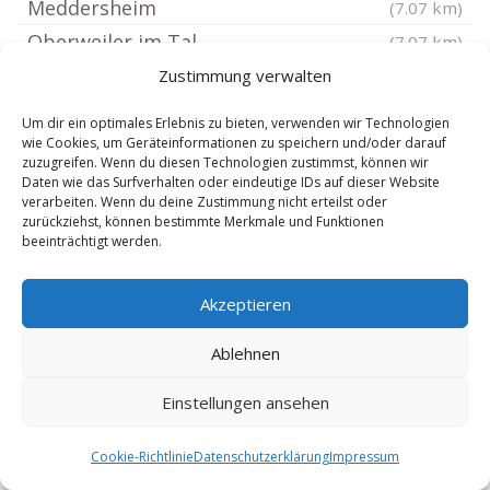
Meddersheim
(7.07 km)
Oberweiler im Tal
(7.07 km)
Hinzweiler
Zustimmung verwalten
(7.07 km)
Horschbach
(7.26 km)
Um dir ein optimales Erlebnis zu bieten, verwenden wir Technologien
Hefersweiler
(7.29 km)
wie Cookies, um Geräteinformationen zu speichern und/oder darauf
zuzugreifen. Wenn du diesen Technologien zustimmst, können wir
Finkenbach-Gersweiler
(7.45 km)
Daten wie das Surfverhalten oder eindeutige IDs auf dieser Website
verarbeiten. Wenn du deine Zustimmung nicht erteilst oder
Bad Sobernheim
(7.52 km)
zurückziehst, können bestimmte Merkmale und Funktionen
beeinträchtigt werden.
Elzweiler
(7.53 km)
Bärenbach bei Idar-Oberstein
(7.53 km)
Akzeptieren
Rathskirchen
(7.53 km)
Lettweiler
(7.54 km)
Ablehnen
Teschenmoschel
(7.55 km)
Einstellungen ansehen
Odernheim am Glan
(7.77 km)
Rathsweiler
(7.77 km)
Cookie-Richtlinie
Datenschutzerklärung
Impressum
Niederalben
(7.77 km)