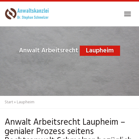
Skip
to
Tog
main
navi
content
Anwalt Arbeitsrecht
Laupheim
Start
»
Laupheim
Anwalt Arbeitsrecht Laupheim –
genialer Prozess seitens