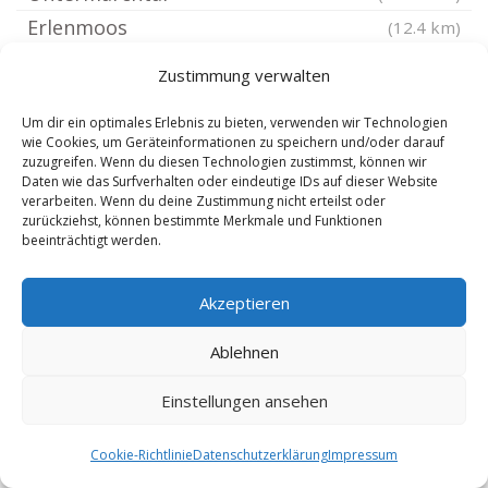
Erlenmoos
(12.4 km)
Blaubeuren
(12.4 km)
Zustimmung verwalten
Ulm Altstadt
(12.43 km)
Um dir ein optimales Erlebnis zu bieten, verwenden wir Technologien
Neu-Ulm Hausen
(12.45 km)
wie Cookies, um Geräteinformationen zu speichern und/oder darauf
Neu-Ulm Stadtmitte
(12.52 km)
zuzugreifen. Wenn du diesen Technologien zustimmst, können wir
Daten wie das Surfverhalten oder eindeutige IDs auf dieser Website
Neu-Ulm Offenhausen
(12.54 km)
verarbeiten. Wenn du deine Zustimmung nicht erteilst oder
zurückziehst, können bestimmte Merkmale und Funktionen
Neu-Ulm Ludwigsfeld
(12.71 km)
beeinträchtigt werden.
Ulm Jungingen
(12.71 km)
Blaustein Württemberg
(12.76 km)
Akzeptieren
Neu-Ulm Steinheim
(12.89 km)
Ablehnen
Neu-Ulm Jedelhausen
(12.93 km)
Ulm Westerhausen
(13.04 km)
Einstellungen ansehen
Neu-Ulm
(13.05 km)
Cookie-Richtlinie
Datenschutzerklärung
Impressum
Ulm Donau
(13.05 km)