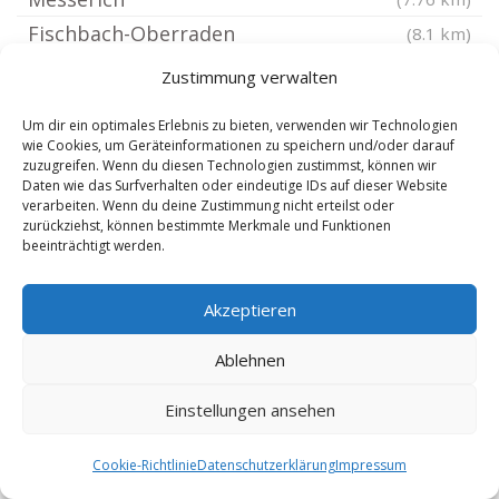
Fischbach-Oberraden
(8.1 km)
Neuerburg Eifel
(8.1 km)
Zustimmung verwalten
Scheuern bei Neuerburg
(8.1 km)
Um dir ein optimales Erlebnis zu bieten, verwenden wir Technologien
Keppeshausen
(8.11 km)
wie Cookies, um Geräteinformationen zu speichern und/oder darauf
zuzugreifen. Wenn du diesen Technologien zustimmst, können wir
Minden Sauer
(8.12 km)
Daten wie das Surfverhalten oder eindeutige IDs auf dieser Website
Birtlingen
(8.18 km)
verarbeiten. Wenn du deine Zustimmung nicht erteilst oder
zurückziehst, können bestimmte Merkmale und Funktionen
Wißmannsdorf
(8.26 km)
beeinträchtigt werden.
Niederstedem
(8.48 km)
Weidingen
Akzeptieren
(8.59 km)
Hütterscheid
(8.59 km)
Ablehnen
Hütten Eifel
(8.59 km)
Einstellungen ansehen
Leimbach bei Neuerburg
(8.59 km)
Menningen an der Sauer
(8.74 km)
Cookie-Richtlinie
Datenschutzerklärung
Impressum
Gemünd an der Our
(8.81 km)