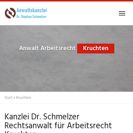
Skip
to
Tog
main
navi
content
Anwalt Arbeitsrecht
Kruchten
Start
»
Kruchten
Kanzlei Dr. Schmelzer
Rechtsanwalt für Arbeitsrecht