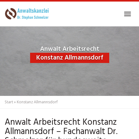
Skip
to
Tog
main
navi
content
Anwalt Arbeitsrecht
Konstanz Allmannsdorf
Start
»
Konstanz Allmannsdorf
Anwalt Arbeitsrecht Konstanz
Allmannsdorf – Fachanwalt Dr.