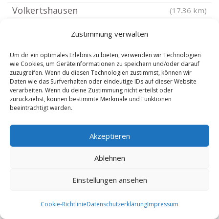
Volkertshausen
(17.36 km)
Konstanz Pfullendorf
(17.55 km)
Zustimmung verwalten
Sauldorf
(17.7 km)
Meckenbeuren
Um dir ein optimales Erlebnis zu bieten, verwenden wir Technologien
(17.87 km)
wie Cookies, um Geräteinformationen zu speichern und/oder darauf
Mühlingen Baden
(17.89 km)
zuzugreifen. Wenn du diesen Technologien zustimmst, können wir
Daten wie das Surfverhalten oder eindeutige IDs auf dieser Website
Langenargen
(18.02 km)
verarbeiten. Wenn du deine Zustimmung nicht erteilst oder
zurückziehst, können bestimmte Merkmale und Funktionen
St. Gallen
(18.06 km)
beeinträchtigt werden.
Eigeltingen
(18.27 km)
St. Gallen
(18.56 km)
Akzeptieren
Gossau
(18.69 km)
Ablehnen
Gottmadingen
(18.92 km)
Riedhausen Württemberg
(18.95 km)
Einstellungen ansehen
Aach Hegau
(19.34 km)
Cookie-Richtlinie
Datenschutzerklärung
Impressum
Mühlhausen-Ehingen
(19.37 km)