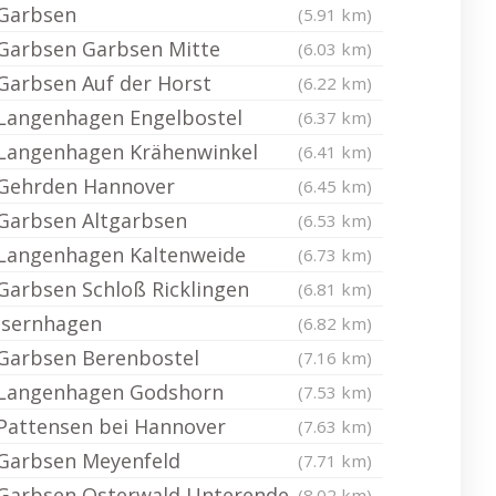
Garbsen
(5.91 km)
Garbsen Garbsen Mitte
(6.03 km)
Garbsen Auf der Horst
(6.22 km)
Langenhagen Engelbostel
(6.37 km)
Langenhagen Krähenwinkel
(6.41 km)
Gehrden Hannover
(6.45 km)
Garbsen Altgarbsen
(6.53 km)
Langenhagen Kaltenweide
(6.73 km)
Garbsen Schloß Ricklingen
(6.81 km)
Isernhagen
(6.82 km)
Garbsen Berenbostel
(7.16 km)
Langenhagen Godshorn
(7.53 km)
Pattensen bei Hannover
(7.63 km)
Garbsen Meyenfeld
(7.71 km)
Garbsen Osterwald Unterende
(8.02 km)