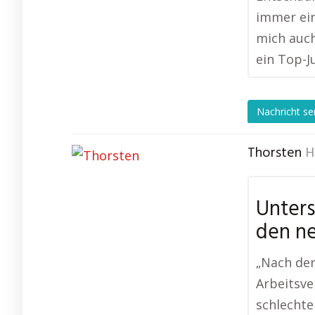
immer ein
mich auch
ein Top-J
Nachricht s
Thorsten
H
Unters
den n
„Nach de
Arbeitsve
schlechte