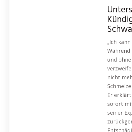
Unters
Kündi
Schwa
„Ich kann
Während m
und ohne 
verzweife
nicht meh
Schmelzer
Er erklär
sofort mi
seiner Ex
zurückgen
Entschädi