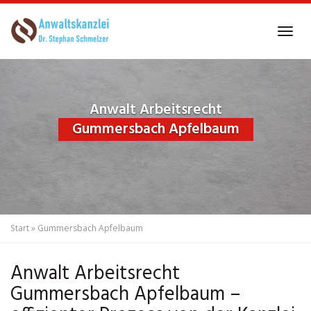
Skip
to
Tog
main
navi
content
Anwalt Arbeitsrecht
Gummersbach Apfelbaum
Start
»
Gummersbach Apfelbaum
Anwalt Arbeitsrecht
Gummersbach Apfelbaum –