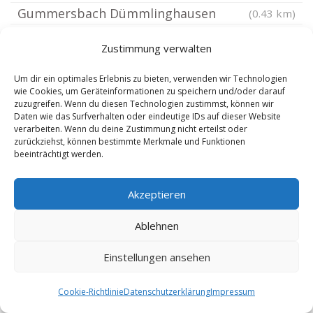
Gummersbach Dümmlinghausen
(0.43 km)
Gummersbach Schönenberg
(0.43 km)
Zustimmung verwalten
Gummersbach Becke
(0.52 km)
Gummersbach Sonnenberg
(0.64 km)
Um dir ein optimales Erlebnis zu bieten, verwenden wir Technologien
wie Cookies, um Geräteinformationen zu speichern und/oder darauf
Gummersbach Piene
(0.64 km)
zuzugreifen. Wenn du diesen Technologien zustimmst, können wir
Daten wie das Surfverhalten oder eindeutige IDs auf dieser Website
Gummersbach Lieberhausen
(0.64 km)
verarbeiten. Wenn du deine Zustimmung nicht erteilst oder
Gummersbach Niederseßmar
zurückziehst, können bestimmte Merkmale und Funktionen
(0.64 km)
beeinträchtigt werden.
Gummersbach Veste
(0.64 km)
Gummersbach Wörde
(0.64 km)
Akzeptieren
Gummersbach Rodt
(0.64 km)
Ablehnen
Gummersbach Berghausen
(0.64 km)
Gummersbach Erbland
(0.64 km)
Einstellungen ansehen
Gummersbach Gummeroth
(0.64 km)
Cookie-Richtlinie
Datenschutzerklärung
Impressum
Gummersbach Herreshagen
(0.64 km)