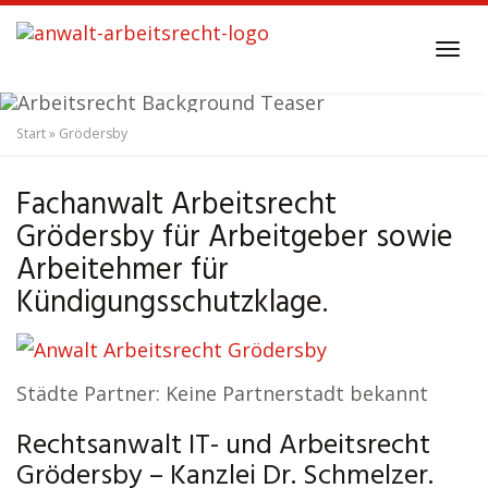
Skip
to
Tog
main
navi
content
Start
»
Grödersby
Anwalt Arbeitsrecht
Grödersby
Fachanwalt Arbeitsrecht
Grödersby für Arbeitgeber sowie
Arbeitehmer für
Kündigungsschutzklage.
Städte Partner: Keine Partnerstadt bekannt
Rechtsanwalt IT- und Arbeitsrecht
Grödersby – Kanzlei Dr. Schmelzer.