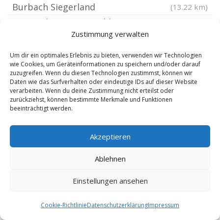
Burbach Siegerland
(13.22 km)
Gemünden Westerwald
(13.26 km)
Zustimmung verwalten
Mauden
(13.32 km)
Eschenburg
(13.48 km)
Um dir ein optimales Erlebnis zu bieten, verwenden wir Technologien
wie Cookies, um Geräteinformationen zu speichern und/oder darauf
Emmerzhausen
(13.57 km)
zuzugreifen. Wenn du diesen Technologien zustimmst, können wir
Elbtal Westerwald
Daten wie das Surfverhalten oder eindeutige IDs auf dieser Website
(13.62 km)
verarbeiten. Wenn du deine Zustimmung nicht erteilst oder
Höhn Westerwald
(13.88 km)
zurückziehst, können bestimmte Merkmale und Funktionen
beeinträchtigt werden.
Gießen Lützellinden
(13.95 km)
Siegerland
(14 km)
Akzeptieren
Stockhausen-Illfurth
(14.07 km)
Stahlhofen am Wiesensee
Ablehnen
(14.08 km)
Gießen Niederweidbach
(14.22 km)
Einstellungen ansehen
Dornburg Westerwald
(14.23 km)
Nisterau
(14.3 km)
Cookie-Richtlinie
Datenschutzerklärung
Impressum