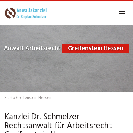
Skip
to
Tog
main
navi
content
Anwalt Arbeitsrecht
Greifenstein Hessen
Start
»
Greifenstein Hessen
Kanzlei Dr. Schmelzer
Rechtsanwalt für Arbeitsrecht