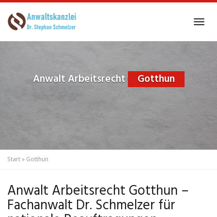
Skip
to
Tog
main
navi
content
Anwalt Arbeitsrecht
Gotthun
Start
»
Gotthun
Anwalt Arbeitsrecht Gotthun –
Fachanwalt Dr. Schmelzer für