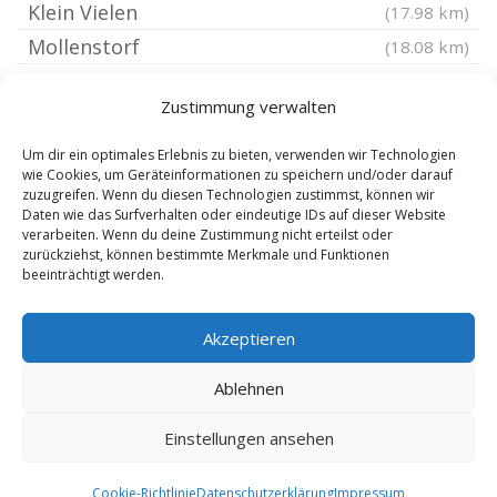
Klein Vielen
(17.98 km)
Mollenstorf
(18.08 km)
Groß Flotow
(18.25 km)
Zustimmung verwalten
Halenbeck-Rohlsdorf
(18.3 km)
Groß Vielen
(18.41 km)
Um dir ein optimales Erlebnis zu bieten, verwenden wir Technologien
wie Cookies, um Geräteinformationen zu speichern und/oder darauf
Schorssow
(18.44 km)
zuzugreifen. Wenn du diesen Technologien zustimmst, können wir
Daten wie das Surfverhalten oder eindeutige IDs auf dieser Website
Zettemin
(18.75 km)
verarbeiten. Wenn du deine Zustimmung nicht erteilst oder
Wittstock Dosse
(18.89 km)
zurückziehst, können bestimmte Merkmale und Funktionen
beeinträchtigt werden.
Bredenfelde bei Malchin
(19.16 km)
Akzeptieren
Ablehnen
Einstellungen ansehen
Copyright 2025 by Anwalt Arbeitsrecht Dr. Schmelzer |
Sitemap
|
Cookie-Richtlinie
Datenschutzerklärung
Impressum