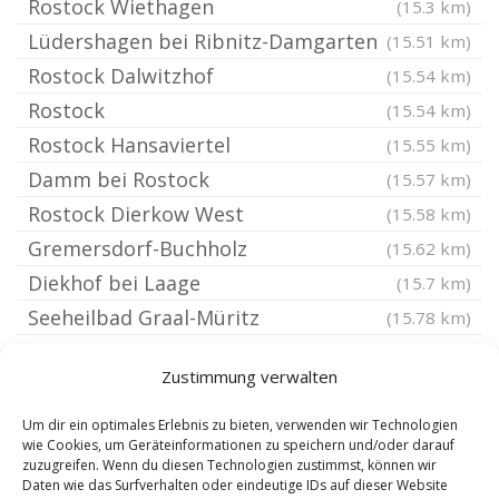
Rostock Wiethagen
(15.3 km)
Lüdershagen bei Ribnitz-Damgarten
(15.51 km)
Rostock Dalwitzhof
(15.54 km)
Rostock
(15.54 km)
Rostock Hansaviertel
(15.55 km)
Damm bei Rostock
(15.57 km)
Rostock Dierkow West
(15.58 km)
Gremersdorf-Buchholz
(15.62 km)
Diekhof bei Laage
(15.7 km)
Seeheilbad Graal-Müritz
(15.78 km)
Altkalen
(15.82 km)
Zustimmung verwalten
Weitendorf bei Güstrow
(15.82 km)
Papendorf bei Rostock
(15.93 km)
Um dir ein optimales Erlebnis zu bieten, verwenden wir Technologien
wie Cookies, um Geräteinformationen zu speichern und/oder darauf
Saal bei Ribnitz-Damgarten
(16.14 km)
zuzugreifen. Wenn du diesen Technologien zustimmst, können wir
Daten wie das Surfverhalten oder eindeutige IDs auf dieser Website
Dierhagen Ostseebad
(16.15 km)