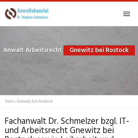
Skip
to
Tog
main
navi
content
Anwalt Arbeitsrecht
Gnewitz bei Rostock
Start
»
Gnewitz bei Rostock
Fachanwalt Dr. Schmelzer bzgl. IT-
und Arbeitsrecht Gnewitz bei