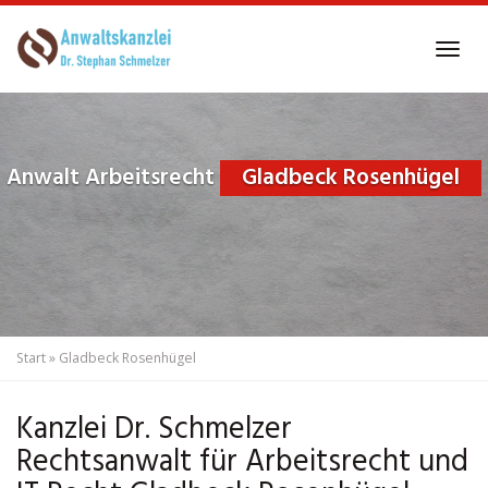
Skip
to
Tog
main
navi
content
Anwalt Arbeitsrecht
Gladbeck Rosenhügel
Start
»
Gladbeck Rosenhügel
Kanzlei Dr. Schmelzer
Rechtsanwalt für Arbeitsrecht und