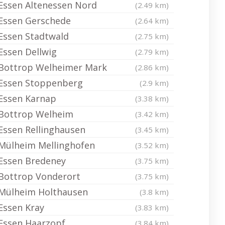
Essen Altenessen Nord
(2.49 km)
Essen Gerschede
(2.64 km)
Essen Stadtwald
(2.75 km)
Essen Dellwig
(2.79 km)
Bottrop Welheimer Mark
(2.86 km)
Essen Stoppenberg
(2.9 km)
Essen Karnap
(3.38 km)
Bottrop Welheim
(3.42 km)
Essen Rellinghausen
(3.45 km)
Mülheim Mellinghofen
(3.52 km)
Essen Bredeney
(3.75 km)
Bottrop Vonderort
(3.75 km)
Mülheim Holthausen
(3.8 km)
Essen Kray
(3.83 km)
Essen Haarzopf
(3.84 km)