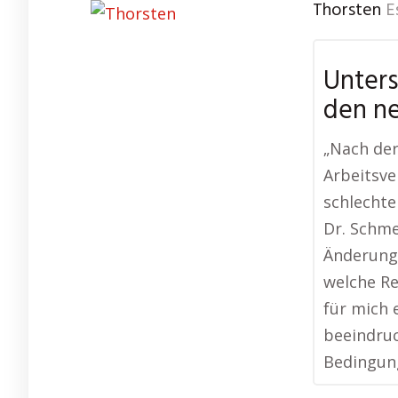
Thorsten
E
Unters
den n
„Nach de
Arbeitsve
schlechte
Dr. Schme
Änderunge
welche Re
für mich 
beeindruc
Bedingung