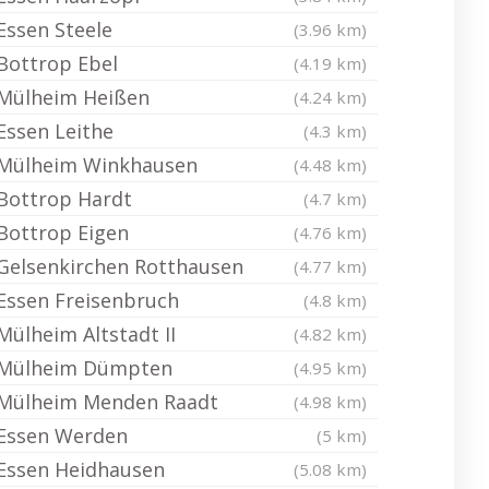
Essen Steele
(3.96 km)
Bottrop Ebel
(4.19 km)
Mülheim Heißen
(4.24 km)
Essen Leithe
(4.3 km)
Mülheim Winkhausen
(4.48 km)
Bottrop Hardt
(4.7 km)
Bottrop Eigen
(4.76 km)
Gelsenkirchen Rotthausen
(4.77 km)
Essen Freisenbruch
(4.8 km)
Mülheim Altstadt II
(4.82 km)
Mülheim Dümpten
(4.95 km)
Mülheim Menden Raadt
(4.98 km)
Essen Werden
(5 km)
Essen Heidhausen
(5.08 km)