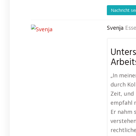
Nachricht s
Svenja
Ess
Unter
Arbeit
„In mein
durch Kol
Zeit, und 
empfahl m
Er nahm s
verstehen
rechtlich