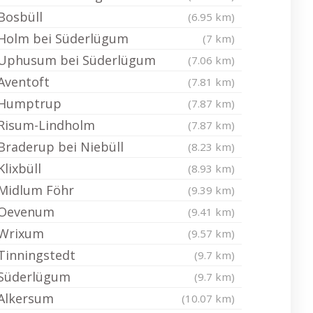
Bosbüll
(6.95 km)
Holm bei Süderlügum
(7 km)
Uphusum bei Süderlügum
(7.06 km)
Aventoft
(7.81 km)
Humptrup
(7.87 km)
Risum-Lindholm
(7.87 km)
Braderup bei Niebüll
(8.23 km)
Klixbüll
(8.93 km)
Midlum Föhr
(9.39 km)
Oevenum
(9.41 km)
Wrixum
(9.57 km)
Tinningstedt
(9.7 km)
Süderlügum
(9.7 km)
Alkersum
(10.07 km)