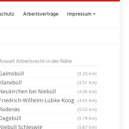
schutz
Arbeitsverträge
Impressum
l-Horsbüll
Anwalt Arbeitsrecht in der Nähe
Galmsbüll
(3.25 km)
Klanxbüll
(3.51 km)
Neukirchen bei Niebüll
(4.26 km)
Friedrich-Wilhelm-Lübke-Koog
(4.33 km)
Rodenäs
(5.32 km)
Dagebüll
(5.79 km)
Niebüll Schleswig
(5.87 km)