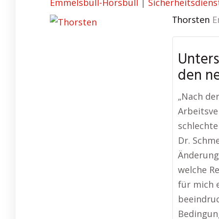
Emmelsbüll-Horsbüll
|
Sicherheitsdien
Thorsten
E
Unters
den n
„Nach de
Arbeitsve
schlechte
Dr. Schme
Änderunge
welche Re
für mich 
beeindruc
Bedingung