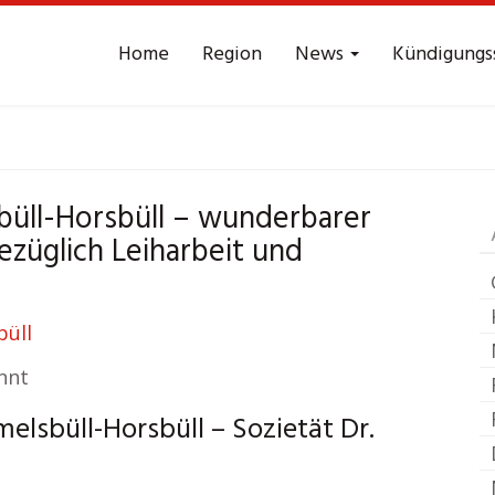
Home
Region
News
Kündigungs
eitsrecht
Emmelsbül
büll-Horsbüll – wunderbarer
ezüglich Leiharbeit und
nnt
lsbüll-Horsbüll – Sozietät Dr.