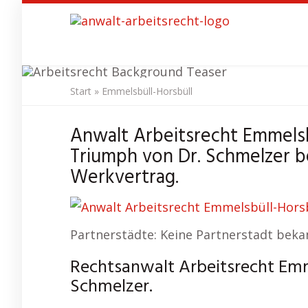
Skip
to
main
content
Start
»
Emmelsbüll-Horsbüll
Anwalt Arb
Anwalt Arbeitsrecht Emmels
Triumph von Dr. Schmelzer b
Werkvertrag.
Partnerstädte: Keine Partnerstadt beka
Rechtsanwalt Arbeitsrecht Emme
Schmelzer.