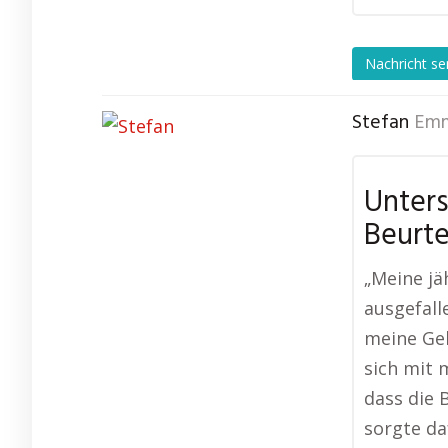
Nachricht s
Stefan
Emm
Unters
Beurte
„Meine jä
ausgefall
meine Geh
sich mit 
dass die 
sorgte da