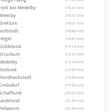
Holt bei Medelby
(18.34 km)
Weesby
(18.57 km)
Breklum
(18.61 km)
Vollstedt
(18.86 km)
Högel
(18.87 km)
Goldelund
(19.14 km)
Struckum
(19.33 km)
Medelby
(19.34 km)
Böxlund
(19.63 km)
Nordhackstedt
(19.84 km)
Drelsdorf
(19.95 km)
Schafflund
(20.07 km)
Jardelund
(20.45 km)
Pellworm
(20.49 km)