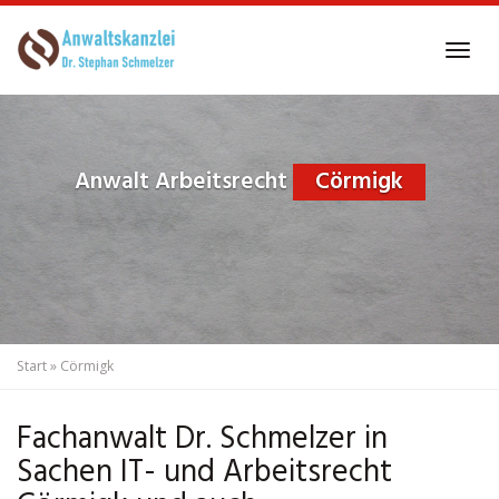
Skip
to
Tog
main
navi
content
Anwalt Arbeitsrecht
Cörmigk
Start
»
Cörmigk
Fachanwalt Dr. Schmelzer in
Sachen IT- und Arbeitsrecht