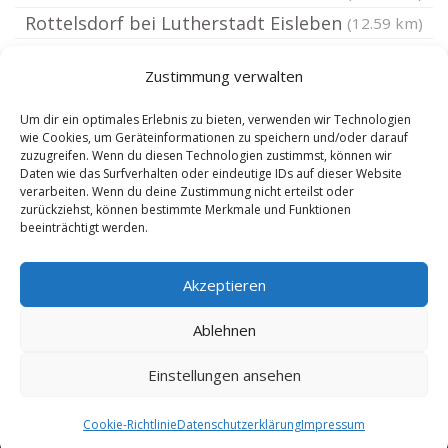
Rottelsdorf bei Lutherstadt Eisleben
(12.59 km)
Zehbitz
(12.61 km)
Zustimmung verwalten
Sandersleben
(12.61 km)
Döblitz bei Halle
(12.69 km)
Um dir ein optimales Erlebnis zu bieten, verwenden wir Technologien
wie Cookies, um Geräteinformationen zu speichern und/oder darauf
Groß Rosenburg
(12.85 km)
zuzugreifen. Wenn du diesen Technologien zustimmst, können wir
Daten wie das Surfverhalten oder eindeutige IDs auf dieser Website
Hinsdorf
(12.89 km)
verarbeiten. Wenn du deine Zustimmung nicht erteilst oder
Fienstedt
(12.98 km)
zurückziehst, können bestimmte Merkmale und Funktionen
beeinträchtigt werden.
Morl
(12.98 km)
Akzeptieren
Ablehnen
Einstellungen ansehen
Copyright 2025 by Anwalt Arbeitsrecht Dr. Schmelzer |
Sitemap
|
Cookie-Richtlinie
Datenschutzerklärung
Impressum
9.8.2026