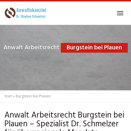
Skip
to
Tog
main
navi
content
Anwalt Arbeitsrecht
Burgstein bei Plauen
Start
»
Burgstein bei Plauen
Anwalt Arbeitsrecht Burgstein bei
Plauen – Spezialist Dr. Schmelzer