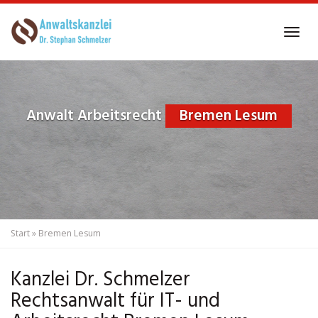
Skip
to
Tog
main
navi
content
Anwalt Arbeitsrecht
Bremen Lesum
Start
»
Bremen Lesum
Kanzlei Dr. Schmelzer
Rechtsanwalt für IT- und