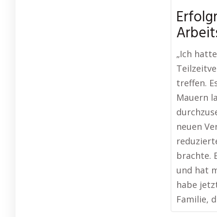
Erfolg
Arbeit
„Ich hatt
Teilzeitv
treffen. E
Mauern la
durchzuse
neuen Ver
reduziert
brachte. 
und hat m
habe jetz
Familie, 