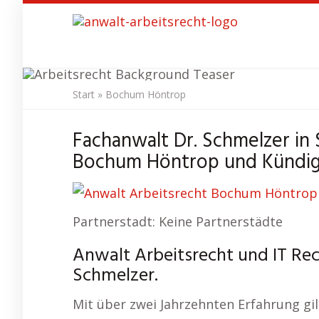
Skip
to
main
content
Start
»
Bochum Höntrop
Anwalt A
Fachanwalt Dr. Schmelzer in
Bochum Höntrop und Kündig
Partnerstadt: Keine Partnerstädte
Anwalt Arbeitsrecht und IT Re
Schmelzer.
Mit über zwei Jahrzehnten Erfahrung gilt