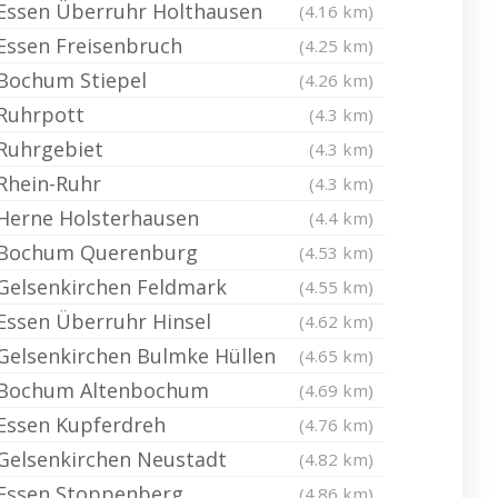
Essen Überruhr Holthausen
(4.16 km)
Essen Freisenbruch
(4.25 km)
Bochum Stiepel
(4.26 km)
Ruhrpott
(4.3 km)
Ruhrgebiet
(4.3 km)
Rhein-Ruhr
(4.3 km)
Herne Holsterhausen
(4.4 km)
Bochum Querenburg
(4.53 km)
Gelsenkirchen Feldmark
(4.55 km)
Essen Überruhr Hinsel
(4.62 km)
Gelsenkirchen Bulmke Hüllen
(4.65 km)
Bochum Altenbochum
(4.69 km)
Essen Kupferdreh
(4.76 km)
Gelsenkirchen Neustadt
(4.82 km)
Essen Stoppenberg
(4.86 km)