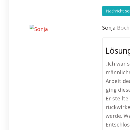
Nachricht s
Sonja
Boch
Lösung
„Ich war s
männliche
Arbeit de
ging dies
Er stellte
rückwirke
werde. Wa
Entschlos