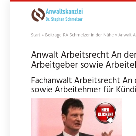
Skip
to
main
content
Start
»
Beiträge RA Schmelzer in der Nähe
»
Anwalt A
Anwalt Arbeitsrecht An de
Arbeitgeber sowie Arbeite
Fachanwalt Arbeitsrecht An
sowie Arbeitehmer für Künd