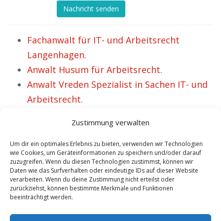
Nachricht senden
Fachanwalt für IT- und Arbeitsrecht
Langenhagen.
Anwalt Husum für Arbeitsrecht.
Anwalt Vreden Spezialist in Sachen IT- und
Arbeitsrecht.
Anwalt Arbeitsrecht Töging – Susi ist stolz
Zustimmung verwalten
auf ihren Beistand.
Kanzlei Dr. Schmelzer Anwalt Arbeitsrecht
Um dir ein optimales Erlebnis zu bieten, verwenden wir Technologien
wie Cookies, um Geräteinformationen zu speichern und/oder darauf
und IT Recht Friedrichroda.
zuzugreifen. Wenn du diesen Technologien zustimmst, können wir
Daten wie das Surfverhalten oder eindeutige IDs auf dieser Website
Rechtsanwalt Dietikon Spezialist für
verarbeiten. Wenn du deine Zustimmung nicht erteilst oder
Arbeitsrecht und IT Recht.
zurückziehst, können bestimmte Merkmale und Funktionen
beeinträchtigt werden.
Rechtsanwalt Zülpich Fachanwalt für
Arbeitsrecht.