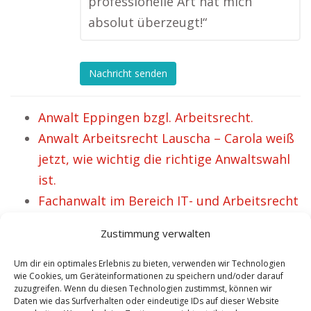
professionelle Art hat mich
absolut überzeugt!“
Nachricht senden
Anwalt Eppingen bzgl. Arbeitsrecht.
Anwalt Arbeitsrecht Lauscha – Carola weiß
jetzt, wie wichtig die richtige Anwaltswahl
ist.
Fachanwalt im Bereich IT- und Arbeitsrecht
Bochum.
Zustimmung verwalten
Anwalt Bad Säckingen für Arbeitsrecht.
Anwalt Arbeitsrecht Weener – Inzwischen
Um dir ein optimales Erlebnis zu bieten, verwenden wir Technologien
wie Cookies, um Geräteinformationen zu speichern und/oder darauf
42 glückliche Mandanten.
zuzugreifen. Wenn du diesen Technologien zustimmst, können wir
Daten wie das Surfverhalten oder eindeutige IDs auf dieser Website
Kanzlei Dr. Schmelzer Anwalt Arbeitsrecht