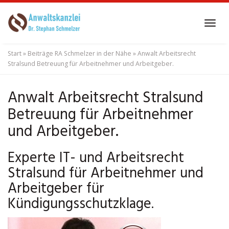
Skip
to
Tog
main
navi
content
Start
»
Beiträge RA Schmelzer in der Nähe
»
Anwalt Arbeitsrecht
Stralsund Betreuung für Arbeitnehmer und Arbeitgeber.
Anwalt Arbeitsrecht Stralsund
Betreuung für Arbeitnehmer
und Arbeitgeber.
Experte IT- und Arbeitsrecht
Stralsund für Arbeitnehmer und
Arbeitgeber für
Kündigungsschutzklage.