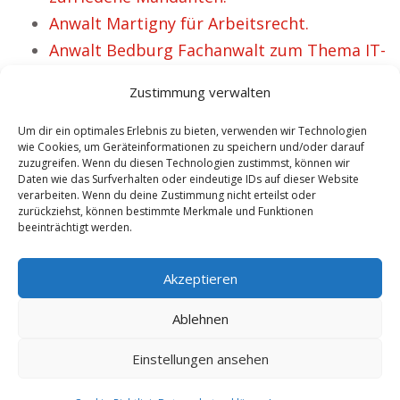
Anwalt Martigny für Arbeitsrecht.
Anwalt Bedburg Fachanwalt zum Thema IT-
und Arbeitsrecht.
Zustimmung verwalten
Kanzlei Dr. Schmelzer Anwalt Arbeitsrecht
Höxter.
Um dir ein optimales Erlebnis zu bieten, verwenden wir Technologien
wie Cookies, um Geräteinformationen zu speichern und/oder darauf
Rechtsanwalt Strasburg Spezialist für
zuzugreifen. Wenn du diesen Technologien zustimmst, können wir
Daten wie das Surfverhalten oder eindeutige IDs auf dieser Website
Arbeitsrecht.
verarbeiten. Wenn du deine Zustimmung nicht erteilst oder
Anwalt Arbeitsrecht Oberursel – Kathi ist
zurückziehst, können bestimmte Merkmale und Funktionen
beeinträchtigt werden.
zufrieden.
Anwalt Schkölen in Sachen Arbeitsrecht.
Akzeptieren
Ablehnen
Einstellungen ansehen
Copyright 2025 by Anwalt Arbeitsrecht Dr. Schmelzer |
Sitemap
|