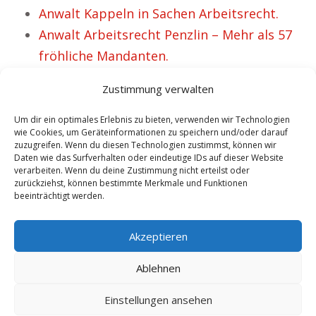
Anwalt Kappeln in Sachen Arbeitsrecht.
Anwalt Arbeitsrecht Penzlin – Mehr als 57
fröhliche Mandanten.
Fachanwalt zum Thema IT- und
Zustimmung verwalten
Arbeitsrecht Hünfeld.
Rechtsanwalt Baden Württemberg
Um dir ein optimales Erlebnis zu bieten, verwenden wir Technologien
wie Cookies, um Geräteinformationen zu speichern und/oder darauf
Fachanwalt für Arbeitsrecht.
zuzugreifen. Wenn du diesen Technologien zustimmst, können wir
Daten wie das Surfverhalten oder eindeutige IDs auf dieser Website
Rechtsanwalt Schwanebeck Fachanwalt für
verarbeiten. Wenn du deine Zustimmung nicht erteilst oder
Arbeitsrecht.
zurückziehst, können bestimmte Merkmale und Funktionen
beeinträchtigt werden.
Anwalt Arbeitsrecht Dresden – Schon 32
überglückliche Mandanten.
Akzeptieren
Ablehnen
Einstellungen ansehen