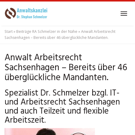
Skip
to
Tog
main
navi
content
Start
»
Beiträge RA Schmelzer in der Nähe
»
Anwalt Arbeitsrecht
Sachsenhagen – Bereits über 46 überglückliche Mandanten.
Anwalt Arbeitsrecht
Sachsenhagen – Bereits über 46
überglückliche Mandanten.
Spezialist Dr. Schmelzer bzgl. IT-
und Arbeitsrecht Sachsenhagen
und auch Teilzeit und flexible
Arbeitszeit.