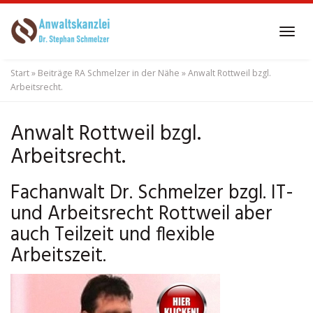
Skip
to
Tog
main
navi
content
Start
»
Beiträge RA Schmelzer in der Nähe
»
Anwalt Rottweil bzgl.
Arbeitsrecht.
Anwalt Rottweil bzgl.
Arbeitsrecht.
Fachanwalt Dr. Schmelzer bzgl. IT-
und Arbeitsrecht Rottweil aber
auch Teilzeit und flexible
Arbeitszeit.