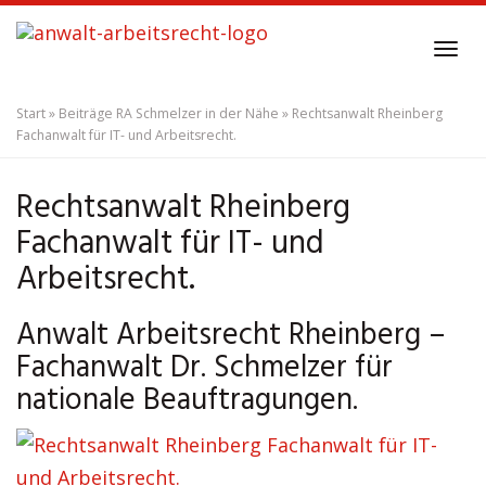
Skip
to
Tog
main
navi
content
Start
»
Beiträge RA Schmelzer in der Nähe
»
Rechtsanwalt Rheinberg
Fachanwalt für IT- und Arbeitsrecht.
Rechtsanwalt Rheinberg
Fachanwalt für IT- und
Arbeitsrecht.
Anwalt Arbeitsrecht Rheinberg –
Fachanwalt Dr. Schmelzer für
nationale Beauftragungen.