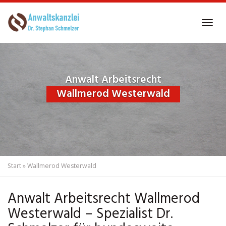
Skip
to
Tog
main
navi
content
Anwalt Arbeitsrecht
Wallmerod Westerwald
Start
»
Wallmerod Westerwald
Anwalt Arbeitsrecht Wallmerod
Westerwald – Spezialist Dr.