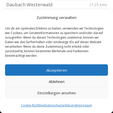
Daubach Westerwald
(7.25 km)
Untershausen
(7.25 km)
Zustimmung verwalten
Wölferlingen
(7.25 km)
Dernbach Westerwald
(7.42 km)
Um dir ein optimales Erlebnis zu bieten, verwenden wir Technologien
wie Cookies, um Geräteinformationen zu speichern und/oder darauf
Niederelbert
(7.46 km)
zuzugreifen. Wenn du diesen Technologien zustimmst, können wir
Daten wie das Surfverhalten oder eindeutige IDs auf dieser Website
Winnen Westerwald
(7.5 km)
verarbeiten. Wenn du deine Zustimmung nicht erteilst oder
Waldbrunn Westerwald
zurückziehst, können bestimmte Merkmale und Funktionen
(7.68 km)
beeinträchtigt werden.
Freilingen Westerwald
(7.71 km)
Akzeptieren
Ablehnen
Einstellungen ansehen
Copyright 2025 by Anwalt Arbeitsrecht Dr. Schmelzer |
Sitemap
|
Cookie-Richtlinie
Datenschutzerklärung
Impressum
9.8.2026