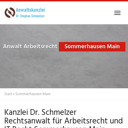
Skip
to
Tog
main
navi
content
Anwalt Arbeitsrecht
Sommerhausen Main
Start
»
Sommerhausen Main
Kanzlei Dr. Schmelzer
Rechtsanwalt für Arbeitsrecht und