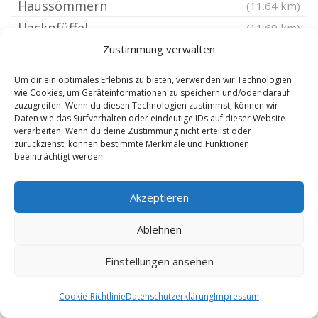
Haussömmern
(11.64 km)
Hackpfüffel
(11.69 km)
Berga bei Roßla
Zustimmung verwalten
(11.72 km)
Schernberg bei Ebeleben
(11.75 km)
Um dir ein optimales Erlebnis zu bieten, verwenden wir Technologien
Abtsbessingen
wie Cookies, um Geräteinformationen zu speichern und/oder darauf
(11.75 km)
zuzugreifen. Wenn du diesen Technologien zustimmst, können wir
Borxleben
(11.81 km)
Daten wie das Surfverhalten oder eindeutige IDs auf dieser Website
verarbeiten. Wenn du deine Zustimmung nicht erteilst oder
Freienbessingen
(12.03 km)
zurückziehst, können bestimmte Merkmale und Funktionen
beeinträchtigt werden.
Bennungen
(12.07 km)
Heringen Helme
(12.22 km)
Akzeptieren
Rockstedt bei Ebeleben
(12.24 km)
Gebesee
(12.3 km)
Ablehnen
Görsbach
(12.3 km)
Einstellungen ansehen
Großmonra
(12.42 km)
Gehofen
(12.46 km)
Cookie-Richtlinie
Datenschutzerklärung
Impressum
Brücken Helme
(12.62 km)