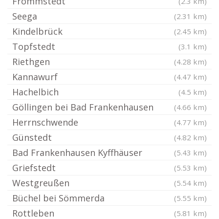
Frömmstedt
(2.3 km)
Seega
(2.31 km)
Kindelbrück
(2.45 km)
Topfstedt
(3.1 km)
Riethgen
(4.28 km)
Kannawurf
(4.47 km)
Hachelbich
(4.5 km)
Göllingen bei Bad Frankenhausen
(4.66 km)
Herrnschwende
(4.77 km)
Günstedt
(4.82 km)
Bad Frankenhausen Kyffhäuser
(5.43 km)
Griefstedt
(5.53 km)
Westgreußen
(5.54 km)
Büchel bei Sömmerda
(5.55 km)
Rottleben
(5.81 km)