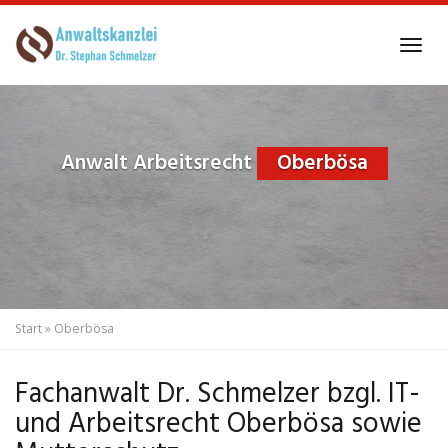
Skip
to
Tog
main
navi
content
Anwalt Arbeitsrecht
Oberbösa
Start
»
Oberbösa
Fachanwalt Dr. Schmelzer bzgl. IT-
und Arbeitsrecht Oberbösa sowie