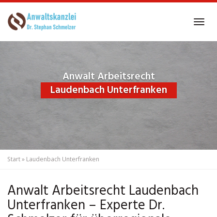
Skip
to
Tog
main
navi
content
Anwalt Arbeitsrecht
Laudenbach Unterfranken
Start
»
Laudenbach Unterfranken
Anwalt Arbeitsrecht Laudenbach
Unterfranken – Experte Dr.