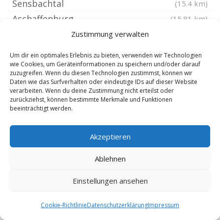
Sensbachtal
(15.4 km)
Aschaffenburg
(15.81 km)
Groß-Bieberau
Zustimmung verwalten
(15.9 km)
Aschaffenburg Stadtmitte
(15.95 km)
Um dir ein optimales Erlebnis zu bieten, verwenden wir Technologien
Bessenbach
(15.99 km)
wie Cookies, um Geräteinformationen zu speichern und/oder darauf
zuzugreifen. Wenn du diesen Technologien zustimmst, können wir
Hardheim Odenwald
(16.14 km)
Daten wie das Surfverhalten oder eindeutige IDs auf dieser Website
verarbeiten. Wenn du deine Zustimmung nicht erteilst oder
Reinheim
(16.17 km)
zurückziehst, können bestimmte Merkmale und Funktionen
beeinträchtigt werden.
Külsheim Baden
(16.35 km)
Bischbrunn
(16.4 km)
Akzeptieren
Aschaffenburg Königshofen
(16.42 km)
Aschaffenburg Steigerwald
(16.43 km)
Ablehnen
Aschaffenburg Damm
(16.45 km)
Einstellungen ansehen
Spessart
(16.56 km)
Buchen Odenwald
(16.68 km)
Cookie-Richtlinie
Datenschutzerklärung
Impressum