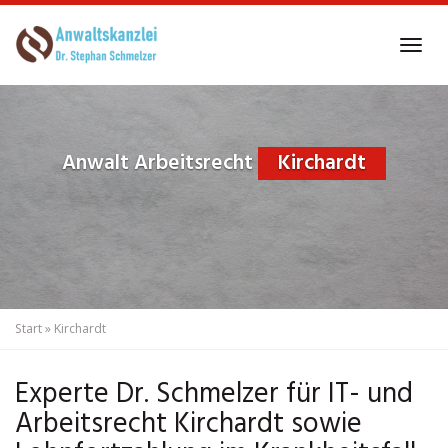
Skip
to
Tog
main
navi
content
Anwalt Arbeitsrecht
Kirchardt
Start
»
Kirchardt
Experte Dr. Schmelzer für IT- und
Arbeitsrecht Kirchardt sowie